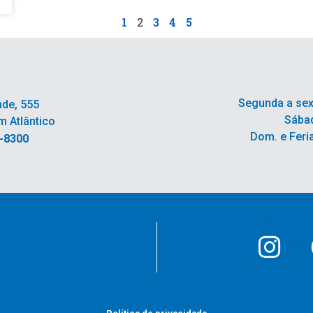
1
2
3
4
5
Segunda a sex
nde, 555
Sábad
m Atlântico
Dom. e Feri
6-8300