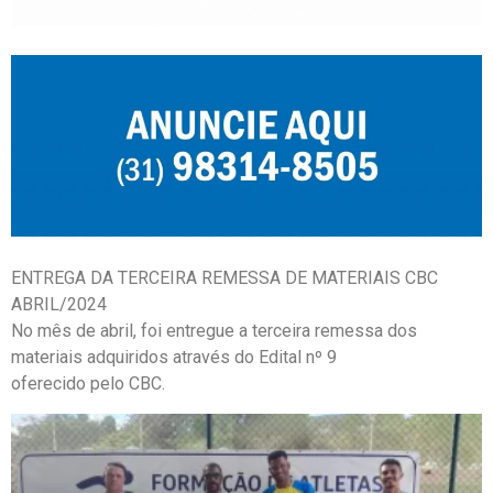
ENTREGA DA TERCEIRA REMESSA DE MATERIAIS CBC
ABRIL/2024
No mês de abril, foi entregue a terceira remessa dos
materiais adquiridos através do Edital nº 9
oferecido pelo CBC.