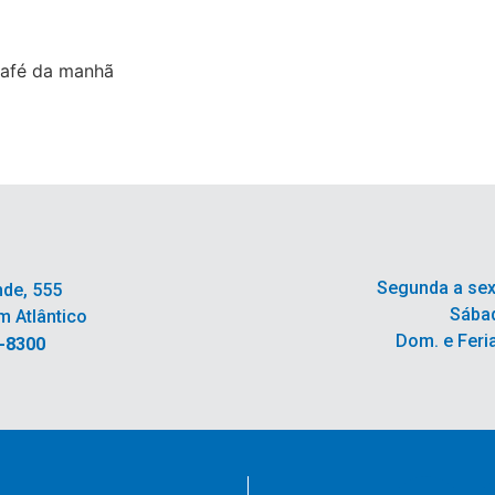
 café da manhã
Segunda a sex
nde, 555
Sábad
m Atlântico
Dom. e Feri
6-8300